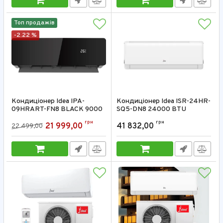
Топ продажів
-2.22 %
Кондиціонер Idea IPA-
Кондиціонер Idea ISR-24HR-
09HRART-FN8 BLACK 9000
SQ5-DN8 24000 BTU
BTU
Артикул:
ISR-24HR-SQ5-DN8
грн
грн
21 999,00
41 832,00
22 499,00
Артикул:
IPA-09HRART-FN8 BLACK