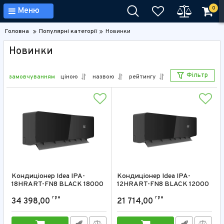
0
Меню
Головна
Популярні категорії
Новинки
Новинки
Фільтр
замовчуванням
ціною
назвою
рейтингу
Кондиціонер Idea IPA-
Кондиціонер Idea IPA-
18HRART-FN8 BLACK 18000
12HRART-FN8 BLACK 12000
BTU
BTU
грн
грн
34 398,00
21 714,00
Артикул:
IPA-18HRART-FN8 BLACK
Артикул:
IPA-12HRART-FN8 BLACK