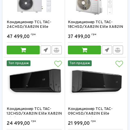
Кондиционер TCL TAC-
Кондиционер TCL TAC-
24CHSD/XA82IN Elite
18CHSD/XA82IN Elite XA82IN
XA82IN Black 24000 BTU
Black 18000 BTU
грн
грн
47 499,00
37 499,00
Артикул:
TAC-24CHSD/XA82IN
Артикул:
TAC-18CHSD/XA82IN
Топ продаж
Топ продаж
Кондиционер TCL TAC-
Кондиционер TCL TAC-
12CHSD/XA82IN Elite XA82IN
09CHSD/XA82IN Elite
Black 12000 BTU
XA82IN Black 9000 BTU
грн
грн
24 499,00
21 999,00
Артикул:
TAC-12CHSD/XA82IN
Артикул:
TAC-09CHSD/XA82IN