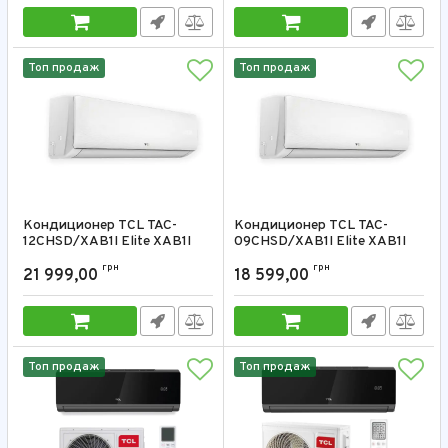
Топ продаж
Топ продаж
Кондиционер TCL TAC-
Кондиционер TCL TAC-
12CHSD/XAB1I Elite XAB1I
09CHSD/XAB1I Elite XAB1I
12000 BTU
9000 BTU
грн
грн
21 999,00
18 599,00
Артикул:
TAC-12CHSD/XAB1I
Артикул:
TAC-09CHSD/XAB1I
Топ продаж
Топ продаж