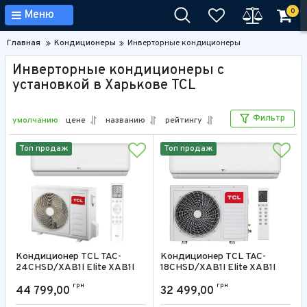
0
Меню
Главная
Кондиционеры
Инверторные кондиционеры
Инверторные кондиционеры с
установкой в Харькове TCL
Фильтр
умолчанию
цене
названию
рейтингу
Топ продаж
Топ продаж
Кондиционер TCL TAC-
Кондиционер TCL TAC-
24CHSD/XAB1I Elite XAB1I
18CHSD/XAB1I Elite XAB1I
24000 BTU
18000 BTU
грн
грн
44 799,00
32 499,00
Артикул:
TAC-24CHSD/XAB1I
Артикул:
TAC-18CHSD/XAB1I