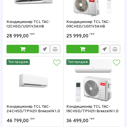
Кондиционер TCL TAC-
Кондиционер TCL TAC-
12CHSD/UG11V3AHB
09CHSD/UG11V3AHB
BreezeIN 2.0 12000 BTU
BreezeIN 2.0 9000 BTU
грн
грн
28 999,00
25 999,00
Артикул:
TAC-12CHSD/UG11V3AHB
Артикул:
TAC-09CHSD/UG11V3AHB
Топ продаж
Топ продаж
Кондиционер TCL TAC-
Кондиционер TCL TAC-
24CHSD/TPH21I BreezeIN 1.0
18CHSD/TPH21I BreezeIN 1.0
24000 BTU
18000 BTU
грн
грн
46 799,00
36 499,00
Артикул:
TAC-24CHSD/TPH21I
Артикул:
TAC-18CHSD/TPH21I