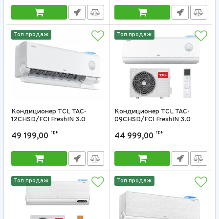
Топ продаж
Топ продаж
Кондиционер TCL TAC-
Кондиционер TCL TAC-
12CHSD/FCI FreshIN 3.0
09CHSD/FCI FreshIN 3.0
12000 BTU
9000 BTU
грн
грн
49 199,00
44 999,00
Артикул:
TAC-12CHSD/FCI
Артикул:
TAC-09CHSD/FCI
Топ продаж
Топ продаж