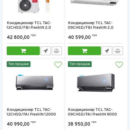
Кондиционер TCL TAC-
Кондиционер TCL TAC-
12CHSD/FBI FreshIN 2.0
09CHSD/FBI FreshIN 2.0
12000 BTU
9000 BTU
грн
грн
42 800,00
40 599,00
Артикул:
TAC-12CHSD/FBI
Артикул:
TAC-09CHSD/FBI
Топ продаж
Топ продаж
Кондиционер TCL TAC-
Кондиционер TCL TAC-
12CHSD/FAI FreshIN 12000
09CHSD/FAI FreshIN 9000
BTU
BTU
грн
грн
40 990,00
38 950,00
Артикул:
TAC-12CHSD/FAI
Артикул:
TAC-09CHSD/FAI