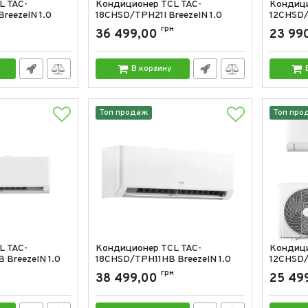
L TAC-
Кондиционер TCL TAC-
Кондици
reezeIN 1.0
18CHSD/TPH21I BreezeIN 1.0
12CHSD/
18000 BTU
12000 B
грн
36 499,00
23 99
D/TPH21I
Артикул:
TAC-18CHSD/TPH21I
Артикул:
В корзину
Топ продаж
Топ про
L TAC-
Кондиционер TCL TAC-
Кондици
BreezeIN 1.0
18CHSD/TPH11HB BreezeIN 1.0
12CHSD/
18000 BTU
12000 B
грн
38 499,00
25 49
D/TPH11HB
Артикул:
TAC-18CHSD/TPH11HB
Артикул: