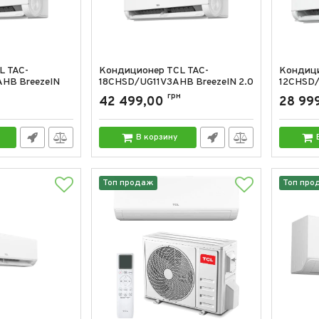
L TAC-
Кондиционер TCL TAC-
Кондици
HB BreezeIN
18CHSD/UG11V3AHB BreezeIN 2.0
12CHSD/
18000 BTU
12000 B
грн
42 499,00
28 99
D/UG11V3AHB
Артикул:
TAC-18CHSD/UG11V3AHB
Артикул:
В корзину
Топ продаж
Топ про