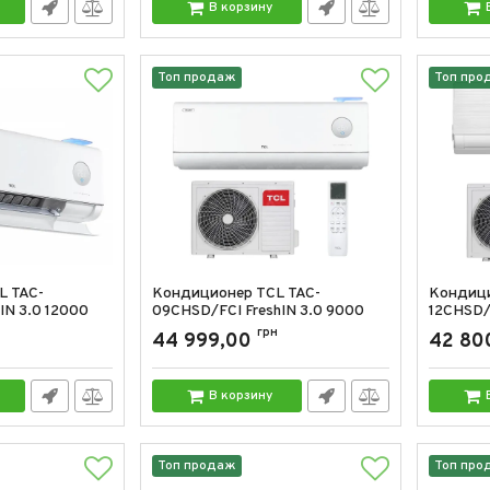
В корзину
Топ продаж
Топ про
L TAC-
Кондиционер TCL TAC-
Кондици
IN 3.0 12000
09CHSD/FCI FreshIN 3.0 9000
12CHSD/F
BTU
BTU
грн
44 999,00
42 80
D/FCI
Артикул:
TAC-09CHSD/FCI
Артикул:
В корзину
Топ продаж
Топ про