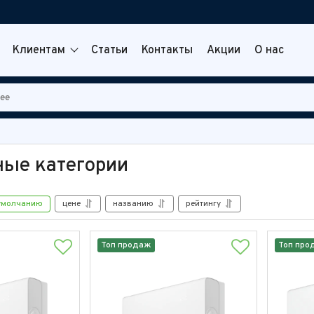
Клиентам
Статьи
Контакты
Акции
О нас
ые категории
умолчанию
цене
названию
рейтингу
Топ продаж
Топ про