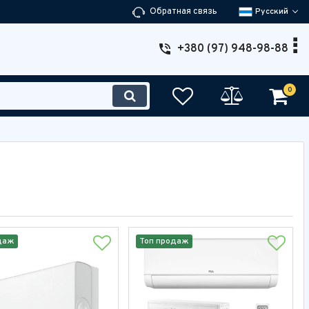
Обратная связь
Русский
+380 (97) 948-98-88
0
даж
Топ продаж