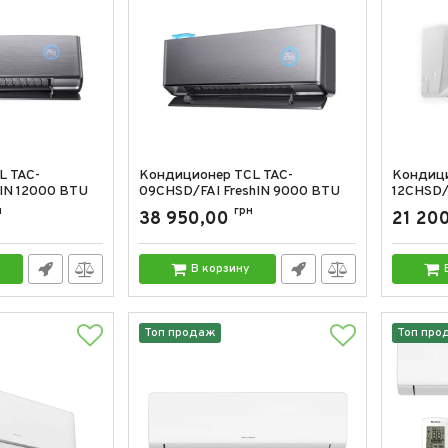
L TAC-
Кондиционер TCL TAC-
Кондици
hIN 12000 BTU
09CHSD/FAI FreshIN 9000 BTU
12CHSD/
D/FAI
н
Артикул:
TAC-09CHSD/FAI
грн
Артикул:
38 950,00
21 20
В корзину
Топ продаж
Топ про