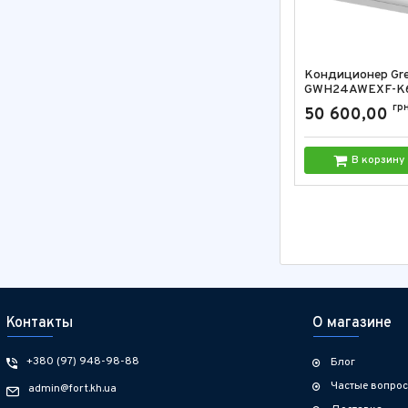
Кондиционер Gr
GWH24AWEXF-K6
24000 BTU
гр
50 600,00
Артикул:
GWH24AWE
В корзину
Контакты
О магазине
+380 (97) 948-98-88
Блог
Частые вопро
admin@fort.kh.ua