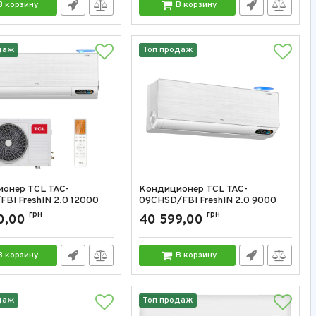
В корзину
В корзину
даж
Топ продаж
онер TCL TAC-
Кондиционер TCL TAC-
BI FreshIN 2.0 12000
09CHSD/FBI FreshIN 2.0 9000
BTU
грн
грн
0,00
40 599,00
TAC-12CHSD/FBI
Артикул:
TAC-09CHSD/FBI
В корзину
В корзину
даж
Топ продаж