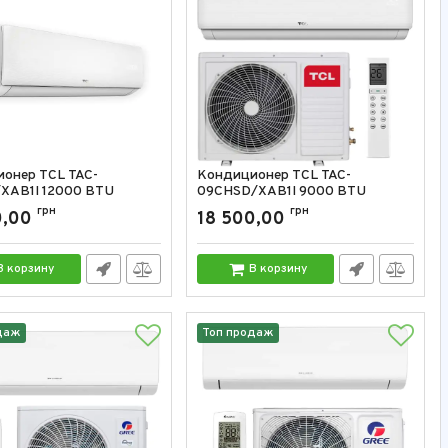
онер TCL TAC-
Кондиционер TCL TAC-
XAB1I 12000 BTU
09CHSD/XAB1I 9000 BTU
TAC-12CHSD/XAB1I
грн
Артикул:
TAC-09CHSD/XAB1I
грн
0,00
18 500,00
В корзину
В корзину
даж
Топ продаж