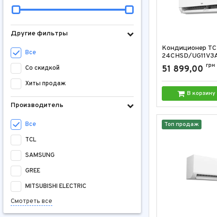
Другие фильтры
Кондиционер TC
Все
24CHSD/UG11V3A
2.0 24000 BTU
грн
51 899,00
Со скидкой
Артикул:
TAC-24CHS
Хиты продаж
В корзину
Производитель
Все
Топ продаж
TCL
SAMSUNG
GREE
MITSUBISHI ELECTRIC
Смотреть все