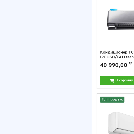
Кондиционер TC
12CHSD/FAI Fres
Артикул:
TAC-12CHS
гр
40 990,00
В корзину
Топ продаж