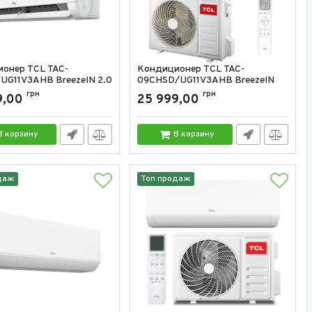
онер TCL TAC-
Кондиционер TCL TAC-
UG11V3AHB BreezeIN 2.0
09CHSD/UG11V3AHB BreezeIN
TU
2.0 9000 BTU
грн
грн
9,00
25 999,00
TAC-12CHSD/UG11V3AHB
Артикул:
TAC-09CHSD/UG11V3AHB
В корзину
В корзину
даж
Топ продаж