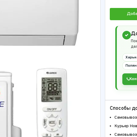
Доба
До
По
да
Харьк
Полян
Кон
Способы д
Самовывоз
Курьер Но
Самовывоз 