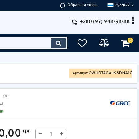
Обратная связь
Русский
+380 (97) 948-98-88
0
GWH07AGA-K6DNA1C
Артикул:
( 0 )
ыв
ии
0,00
грн
−
+