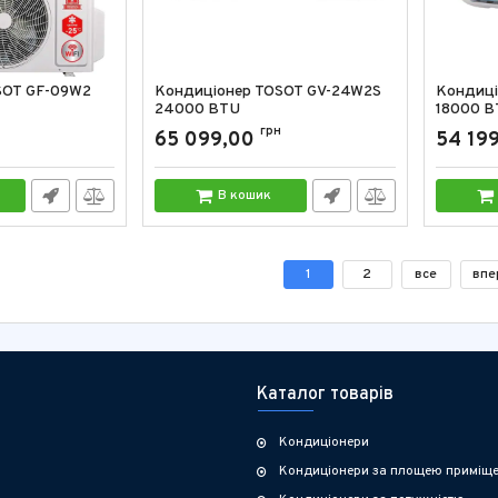
SOT GF-09W2
Кондиціонер TOSOT GV-24W2S
Кондиці
24000 BTU
18000 B
Артикул:
GV-24W2S
грн
Артикул:
65 099,00
54 19
В кошик
1
2
все
впе
Каталог товарів
Кондиціонери
Кондиціонери за площею приміщ