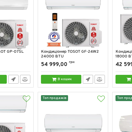
SOT GP-07SL
Кондиціонер TOSOT GF-24W2
Кондиці
24000 BTU
18000 B
Артикул:
GF-24W2
грн
Артикул:
54 999,00
42 59
В кошик
Топ продажів
Топ про