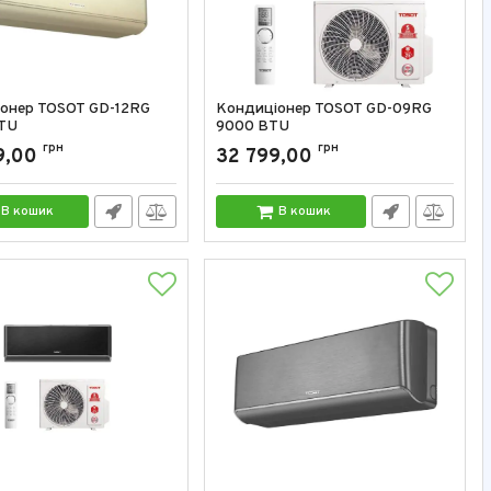
онер TOSOT GD-12RG
Кондиціонер TOSOT GD-09RG
TU
9000 BTU
GD-12RG
грн
Артикул:
GD-09RG
грн
9,00
32 799,00
В кошик
В кошик