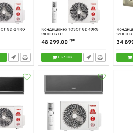
SOT GD-24RG
Кондиціонер TOSOT GD-18RG
Кондиці
18000 BTU
12000 B
н
Артикул:
GD-18RG
грн
Артикул:
48 299,00
34 89
В кошик