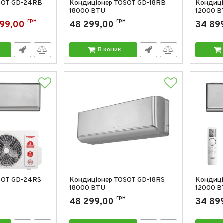
SOT GD-24RB
Кондиціонер TOSOT GD-18RB
Кондиці
18000 BTU
12000 B
грн
Артикул:
GD-18RB
грн
Артикул:
999,00
48 299,00
34 89
В кошик
SOT GD-24RS
Кондиціонер TOSOT GD-18RS
Кондиці
18000 BTU
12000 B
н
Артикул:
GD-18RS
грн
Артикул:
48 299,00
34 89