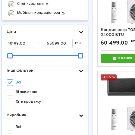
Спліт-системи
Мобільні кондиціонери
Кондиціонер TO
Ціна
24000 BTU
Артикул:
GD-24RG
гр
60 499,00
-
грн
В кошик
Інші фільтри
-1.56 %
Всі
Зі знижкою
Хіти продажу
Виробник
Всі