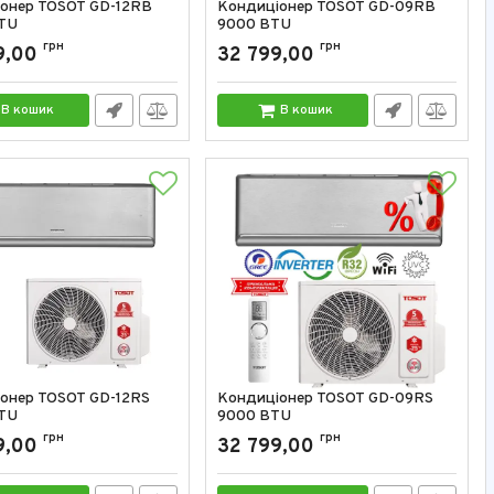
онер TOSOT GD-12RB
Кондиціонер TOSOT GD-09RB
TU
9000 BTU
GD-12RB
грн
Артикул:
GD-09RB
грн
9,00
32 799,00
В кошик
В кошик
онер TOSOT GD-12RS
Кондиціонер TOSOT GD-09RS
TU
9000 BTU
GD-12RS
грн
Артикул:
GD-09RS
грн
9,00
32 799,00