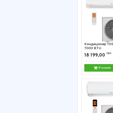
Кондиціонер TO
7000 BTU
Артикул:
GP-07SL
грн
18 199,00
В кошик