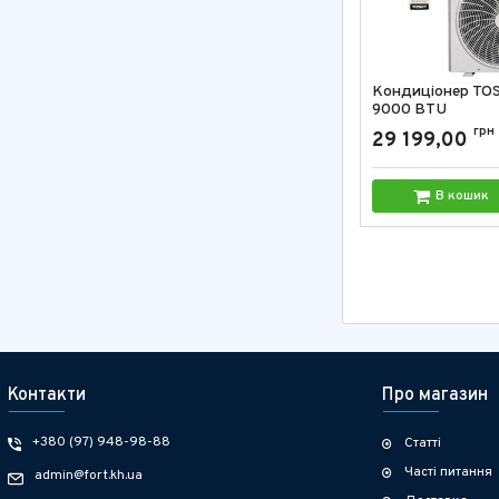
Кондиціонер TO
9000 BTU
Артикул:
GF-09W2
грн
29 199,00
В кошик
Контакти
Про магазин
+380 (97) 948-98-88
Статті
Часті питання
admin@fort.kh.ua