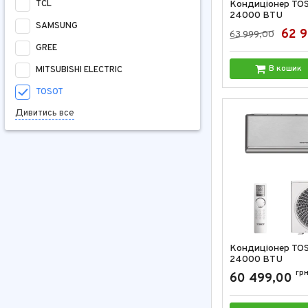
TCL
Кондиціонер TO
24000 BTU
SAMSUNG
Артикул:
GD-24RB
62 
63 999,00
GREE
В кошик
MITSUBISHI ELECTRIC
TOSOT
Дивитись все
Кондиціонер TO
24000 BTU
Артикул:
GD-24RS
гр
60 499,00