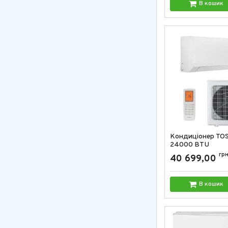
В кошик
Кондиціонер TO
24000 BTU
Артикул:
GP-24SL
гр
40 699,00
В кошик