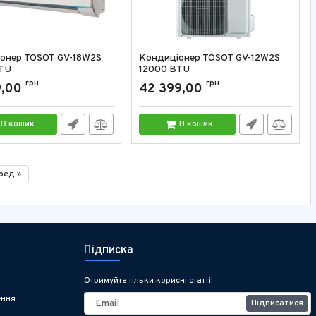
онер TOSOT GV-18W2S
Кондиціонер TOSOT GV-12W2S
TU
12000 BTU
GV-18W2S
грн
Артикул:
GV-12W2S
грн
9,00
42 399,00
В кошик
В кошик
ред »
Підписка
Отримуйте тільки корисні статті!
ення
Підписатися