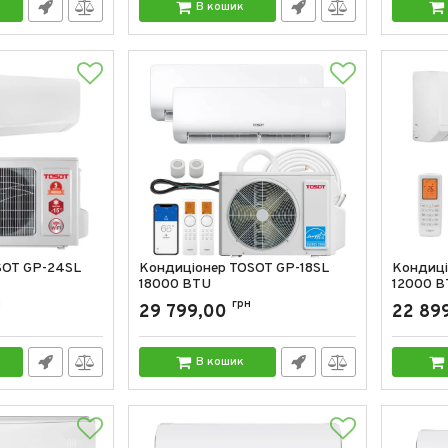
В кошик
SOT GP-24SL
Кондиціонер TOSOT GP-18SL
Кондиці
18000 BTU
12000 B
н
Артикул:
GP-18SL
грн
Артикул:
29 799,00
22 89
В кошик