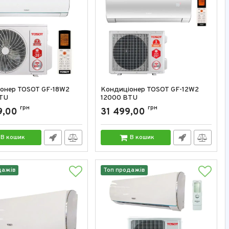
онер TOSOT GF-18W2
Кондиціонер TOSOT GF-12W2
TU
12000 BTU
GF-18W2
грн
Артикул:
GF-12W2
грн
9,00
31 499,00
В кошик
В кошик
дажів
Топ продажів