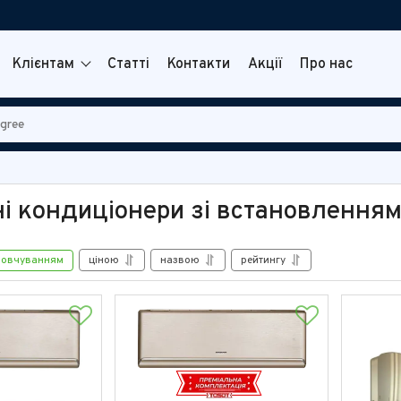
Клієнтам
Статті
Контакти
Акції
Про нас
ні кондиціонери зі встановленням
мовчуванням
ціною
назвою
рейтингу