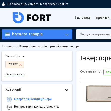
Доброго дня,
увійдіть в особистий кабінет
Головна
Бренди
Каталог товарів
Головна
Кондиціонери
Інверторні кондиціонери
Ви вибрали:
Інвертор
TOSOT
Сортувати по:
за
Очистити всі
Категорії
Інверторні кондиціонери
Неінверторні кондиціонери