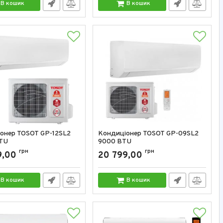
В кошик
В кошик
онер TOSOT GP-12SL2
Кондиціонер TOSOT GP-09SL2
TU
9000 BTU
GP-12SL2
грн
Артикул:
GP-09SL2
грн
9,00
20 799,00
В кошик
В кошик